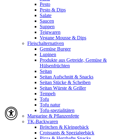
Pesto
Pesto & Dips
Salate
Saucen
Suppen
Teigwaren
Vegane Mousse & Dips
Fleischalternativen
Gemüse Burger
Lupinen
Produkte aus Getreide, Gemüse &
Hülsenfrüchten
Seitan
Seitan Aufschnitt & Snacks
Seitan Stücke & Scheiben
Seitan Würste & Griller
Tempeh
Tofu
Tofu natur
Tofu-spezialitäten
Margarine & Pflanzenfette
TK-Backwaren
Brötchen & Kleingebäck
Croissants & Spezialgebäck
Pizza & Herzhafte Snacks