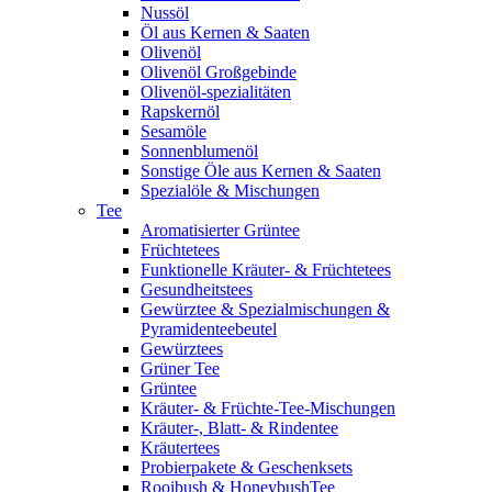
Nussöl
Öl aus Kernen & Saaten
Olivenöl
Olivenöl Großgebinde
Olivenöl-spezialitäten
Rapskernöl
Sesamöle
Sonnenblumenöl
Sonstige Öle aus Kernen & Saaten
Spezialöle & Mischungen
Tee
Aromatisierter Grüntee
Früchtetees
Funktionelle Kräuter- & Früchtetees
Gesundheitstees
Gewürztee & Spezialmischungen &
Pyramidenteebeutel
Gewürztees
Grüner Tee
Grüntee
Kräuter- & Früchte-Tee-Mischungen
Kräuter-, Blatt- & Rindentee
Kräutertees
Probierpakete & Geschenksets
Rooibush & HoneybushTee