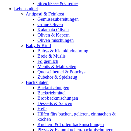
Streichkäse & Cremes
Lebensmittel
Antipasti & Feinkost
Gemüsezubereitungen
Grüne Oliven
Kalamata Oliven
Oliven & Kapern
Oliven-mischungen
Baby & Kind
Baby- & Kleinkindnahrung
Breie & Müslis
Folgemilch
Menüs & Mahlzeiten
Quetschbeutel & Pouchys
Zubehör & Spielzeug
Backzutaten
Backmischungen
Backtriebmittel
Brot-backmischungen
Desserts & Saucen
Hefe
Hilfen fürs backen, gelieren, einmachen &
kochen
Kuchen- & Torten-backmischungen
Pizza- & Flammkuchen-backmischungen