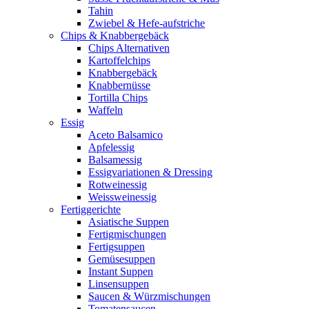
Tahin
Zwiebel & Hefe-aufstriche
Chips & Knabbergebäck
Chips Alternativen
Kartoffelchips
Knabbergebäck
Knabbernüsse
Tortilla Chips
Waffeln
Essig
Aceto Balsamico
Apfelessig
Balsamessig
Essigvariationen & Dressing
Rotweinessig
Weissweinessig
Fertiggerichte
Asiatische Suppen
Fertigmischungen
Fertigsuppen
Gemüsesuppen
Instant Suppen
Linsensuppen
Saucen & Würzmischungen
Tomatensaucen