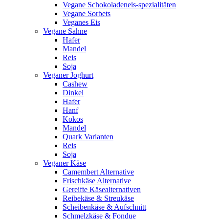
Vegane Schokoladeneis-spezialitäten
Vegane Sorbets
Veganes Eis
Vegane Sahne
Hafer
Mandel
Reis
Soja
Veganer Joghurt
Cashew
Dinkel
Hafer
Hanf
Kokos
Mandel
Quark Varianten
Reis
Soja
Veganer Käse
Camembert Alternative
Frischkäse Alternative
Gereifte Käsealternativen
Reibekäse & Streukäse
Scheibenkäse & Aufschnitt
Schmelzkäse & Fondue