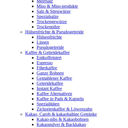
Meersalz
Miso & Miso-produkte
Salz & Streuwürze
Spezialsalze
Trockengewürze
Trockenpilze
Hülsenfrüchte & Pseudogetreide
Hülsenfrüchte
Linsen
Pseudogetreide
Kaffee & Getreidekaffee
Entkoffeiniert
Espresso
Filterkaffee
Ganze Bohnen
Gemahlener Kaffee
Getreidekaffee
Instant Kaffee
Kaffee Alternativen
Kaffee in Pads & Kapseln
Spezialitäten
Zichorienkaffee & Löwenzahn
Kakao, Carob & kakaohaltige Getränke
Kakao-nibs & Kakaobohnen
Kakaopulver & Backkakao