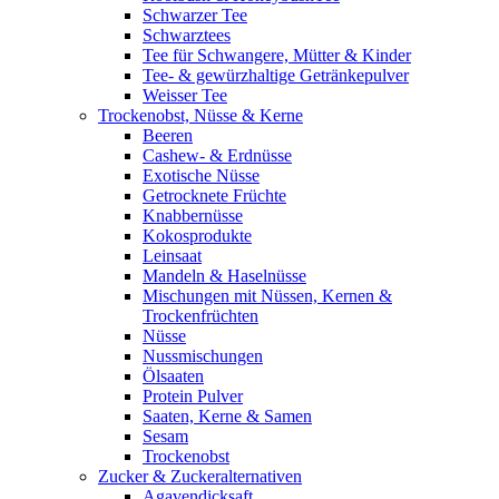
Schwarzer Tee
Schwarztees
Tee für Schwangere, Mütter & Kinder
Tee- & gewürzhaltige Getränkepulver
Weisser Tee
Trockenobst, Nüsse & Kerne
Beeren
Cashew- & Erdnüsse
Exotische Nüsse
Getrocknete Früchte
Knabbernüsse
Kokosprodukte
Leinsaat
Mandeln & Haselnüsse
Mischungen mit Nüssen, Kernen &
Trockenfrüchten
Nüsse
Nussmischungen
Ölsaaten
Protein Pulver
Saaten, Kerne & Samen
Sesam
Trockenobst
Zucker & Zuckeralternativen
Agavendicksaft