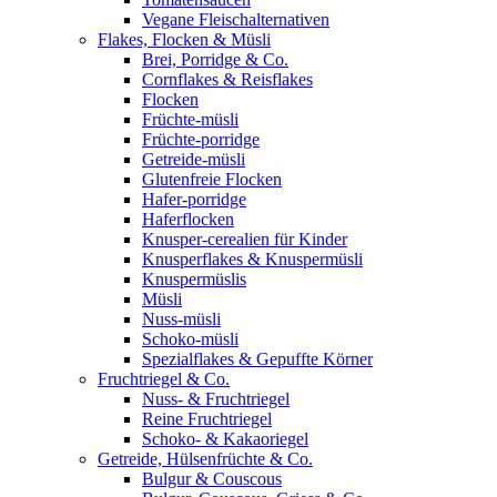
Vegane Fleischalternativen
Flakes, Flocken & Müsli
Brei, Porridge & Co.
Cornflakes & Reisflakes
Flocken
Früchte-müsli
Früchte-porridge
Getreide-müsli
Glutenfreie Flocken
Hafer-porridge
Haferflocken
Knusper-cerealien für Kinder
Knusperflakes & Knuspermüsli
Knuspermüslis
Müsli
Nuss-müsli
Schoko-müsli
Spezialflakes & Gepuffte Körner
Fruchtriegel & Co.
Nuss- & Fruchtriegel
Reine Fruchtriegel
Schoko- & Kakaoriegel
Getreide, Hülsenfrüchte & Co.
Bulgur & Couscous