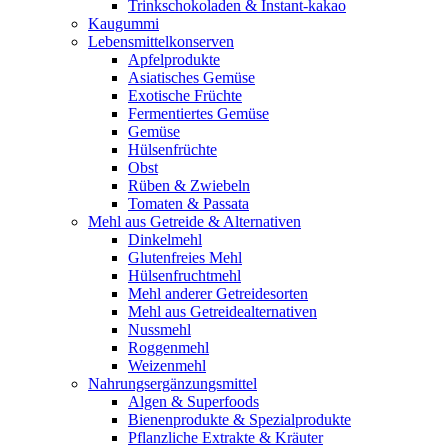
Trinkschokoladen & Instant-kakao
Kaugummi
Lebensmittelkonserven
Apfelprodukte
Asiatisches Gemüse
Exotische Früchte
Fermentiertes Gemüse
Gemüse
Hülsenfrüchte
Obst
Rüben & Zwiebeln
Tomaten & Passata
Mehl aus Getreide & Alternativen
Dinkelmehl
Glutenfreies Mehl
Hülsenfruchtmehl
Mehl anderer Getreidesorten
Mehl aus Getreidealternativen
Nussmehl
Roggenmehl
Weizenmehl
Nahrungsergänzungsmittel
Algen & Superfoods
Bienenprodukte & Spezialprodukte
Pflanzliche Extrakte & Kräuter