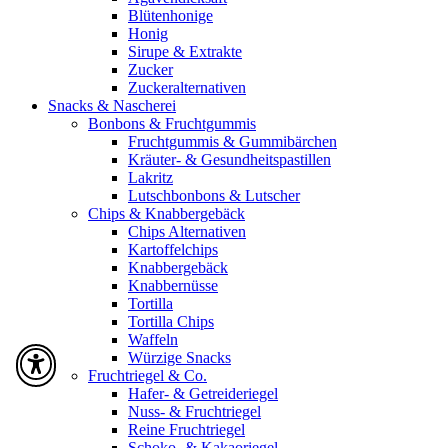
Blütenhonige
Honig
Sirupe & Extrakte
Zucker
Zuckeralternativen
Snacks & Nascherei
Bonbons & Fruchtgummis
Fruchtgummis & Gummibärchen
Kräuter- & Gesundheitspastillen
Lakritz
Lutschbonbons & Lutscher
Chips & Knabbergebäck
Chips Alternativen
Kartoffelchips
Knabbergebäck
Knabbernüsse
Tortilla
Tortilla Chips
Waffeln
Würzige Snacks
Fruchtriegel & Co.
Hafer- & Getreideriegel
Nuss- & Fruchtriegel
Reine Fruchtriegel
Schoko- & Kakaoriegel