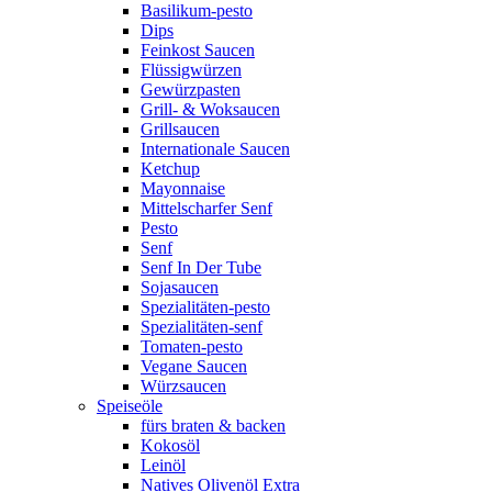
Basilikum-pesto
Dips
Feinkost Saucen
Flüssigwürzen
Gewürzpasten
Grill- & Woksaucen
Grillsaucen
Internationale Saucen
Ketchup
Mayonnaise
Mittelscharfer Senf
Pesto
Senf
Senf In Der Tube
Sojasaucen
Spezialitäten-pesto
Spezialitäten-senf
Tomaten-pesto
Vegane Saucen
Würzsaucen
Speiseöle
fürs braten & backen
Kokosöl
Leinöl
Natives Olivenöl Extra