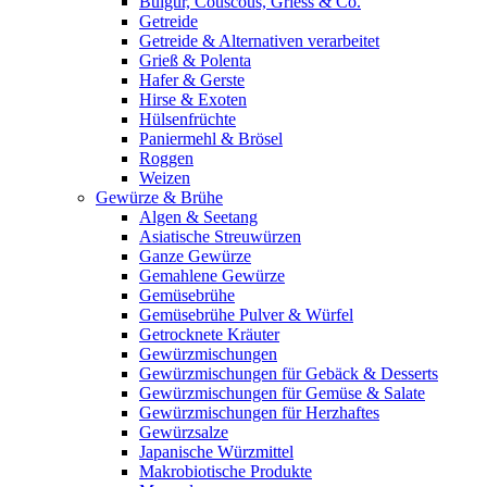
Bulgur, Couscous, Griess & Co.
Getreide
Getreide & Alternativen verarbeitet
Grieß & Polenta
Hafer & Gerste
Hirse & Exoten
Hülsenfrüchte
Paniermehl & Brösel
Roggen
Weizen
Gewürze & Brühe
Algen & Seetang
Asiatische Streuwürzen
Ganze Gewürze
Gemahlene Gewürze
Gemüsebrühe
Gemüsebrühe Pulver & Würfel
Getrocknete Kräuter
Gewürzmischungen
Gewürzmischungen für Gebäck & Desserts
Gewürzmischungen für Gemüse & Salate
Gewürzmischungen für Herzhaftes
Gewürzsalze
Japanische Würzmittel
Makrobiotische Produkte