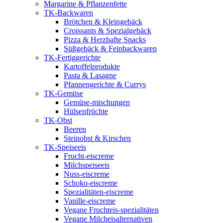
Margarine & Pflanzenfette
TK-Backwaren
Brötchen & Kleingebäck
Croissants & Spezialgebäck
Pizza & Herzhafte Snacks
Süßgebäck & Feinbackwaren
TK-Fertiggerichte
Kartoffelprodukte
Pasta & Lasagne
Pfannengerichte & Currys
TK-Gemüse
Gemüse-mischungen
Hülsenfrüchte
TK-Obst
Beeren
Steinobst & Kirschen
TK-Speiseeis
Frucht-eiscreme
Milchspeiseeis
Nuss-eiscreme
Schoko-eiscreme
Spezialitäten-eiscreme
Vanille-eiscreme
Vegane Fruchteis-spezialitäten
Vegane Milcheisalternativen