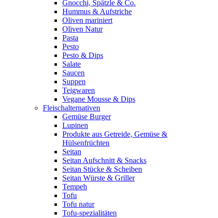
Gnocchi, Spätzle & Co.
Hummus & Aufstriche
Oliven mariniert
Oliven Natur
Pasta
Pesto
Pesto & Dips
Salate
Saucen
Suppen
Teigwaren
Vegane Mousse & Dips
Fleischalternativen
Gemüse Burger
Lupinen
Produkte aus Getreide, Gemüse &
Hülsenfrüchten
Seitan
Seitan Aufschnitt & Snacks
Seitan Stücke & Scheiben
Seitan Würste & Griller
Tempeh
Tofu
Tofu natur
Tofu-spezialitäten