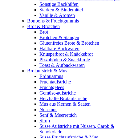
Sonstige Backhilfen
Stärken & Bindemittel
Vanille & Aromen
Bonbons & Fruchtgummis
Brot & Brötchen
Brot
Brötchen & Stangen
Glutenfreies Brote & Brötchen
Haltbare Backwaren
Knusperbrot & Knäckebrot
Pizzaböden & Snackbrote
Toast & Aufbackwaren
Brotaufstrich & Mus
Erdnussmus
Fruchtaufstriche
Fruchtgelees
Gemüse-aufstriche
Herzhafte Brotaufstriche
Mus aus Kernen & Saaten
Nussmus
Senf & Meerrettich
Sirup
Süsse Aufstriche mit Nüssen, Carob &
Schokolade
Süsse Fruchtaufstriche & Mus