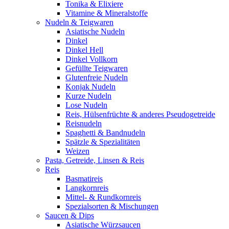
Tonika & Elixiere
Vitamine & Mineralstoffe
Nudeln & Teigwaren
Asiatische Nudeln
Dinkel
Dinkel Hell
Dinkel Vollkorn
Gefüllte Teigwaren
Glutenfreie Nudeln
Konjak Nudeln
Kurze Nudeln
Lose Nudeln
Reis, Hülsenfrüchte & anderes Pseudogetreide
Reisnudeln
Spaghetti & Bandnudeln
Spätzle & Spezialitäten
Weizen
Pasta, Getreide, Linsen & Reis
Reis
Basmatireis
Langkornreis
Mittel- & Rundkornreis
Spezialsorten & Mischungen
Saucen & Dips
Asiatische Würzsaucen