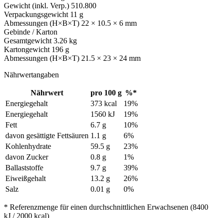
Gewicht (inkl. Verp.)
510.800
Verpackungsgewicht
11 g
Abmessungen (H×B×T)
22 × 10.5 × 6 mm
Gebinde / Karton
Gesamtgewicht
3.26 kg
Kartongewicht
196 g
Abmessungen (H×B×T)
21.5 × 23 × 24 mm
Nährwertangaben
Nährwert
pro 100 g
%*
Energiegehalt
373 kcal
19%
Energiegehalt
1560 kJ
19%
Fett
6.7 g
10%
davon gesättigte Fettsäuren
1.1 g
6%
Kohlenhydrate
59.5 g
23%
davon Zucker
0.8 g
1%
Ballaststoffe
9.7 g
39%
Eiweißgehalt
13.2 g
26%
Salz
0.01 g
0%
* Referenzmenge für einen durchschnittlichen Erwachsenen (8400
kJ / 2000 kcal)