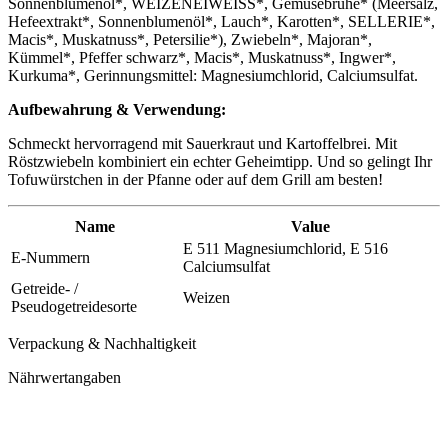
Sonnenblumenöl*, WEIZENEIWEISS*, Gemüsebrühe* (Meersalz,
Hefeextrakt*, Sonnenblumenöl*, Lauch*, Karotten*, SELLERIE*,
Macis*, Muskatnuss*, Petersilie*), Zwiebeln*, Majoran*,
Kümmel*, Pfeffer schwarz*, Macis*, Muskatnuss*, Ingwer*,
Kurkuma*, Gerinnungsmittel: Magnesiumchlorid, Calciumsulfat.
Aufbewahrung & Verwendung:
Schmeckt hervorragend mit Sauerkraut und Kartoffelbrei. Mit
Röstzwiebeln kombiniert ein echter Geheimtipp. Und so gelingt Ihr
Tofuwürstchen in der Pfanne oder auf dem Grill am besten!
Name
Value
E 511 Magnesiumchlorid, E 516
E-Nummern
Calciumsulfat
Getreide- /
Weizen
Pseudogetreidesorte
Verpackung & Nachhaltigkeit
Nährwertangaben