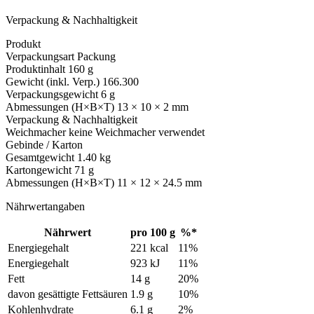
Verpackung & Nachhaltigkeit
Produkt
Verpackungsart
Packung
Produktinhalt
160 g
Gewicht (inkl. Verp.)
166.300
Verpackungsgewicht
6 g
Abmessungen (H×B×T)
13 × 10 × 2 mm
Verpackung & Nachhaltigkeit
Weichmacher
keine Weichmacher verwendet
Gebinde / Karton
Gesamtgewicht
1.40 kg
Kartongewicht
71 g
Abmessungen (H×B×T)
11 × 12 × 24.5 mm
Nährwertangaben
Nährwert
pro 100 g
%*
Energiegehalt
221 kcal
11%
Energiegehalt
923 kJ
11%
Fett
14 g
20%
davon gesättigte Fettsäuren
1.9 g
10%
Kohlenhydrate
6.1 g
2%