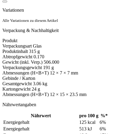
Variationen
Alle Variationen zu diesem Artikel
Verpackung & Nachhaltigkeit
Produkt
Verpackungsart
Glas
Produktinhalt
315 g
Abtropfgewicht
0.170
Gewicht (inkl. Verp.)
506.000
Verpackungsgewicht
191 g
Abmessungen (H×B×T)
12 × 7 × 7 mm
Gebinde / Karton
Gesamtgewicht
3.06 kg
Kartongewicht
24 g
Abmessungen (H×B×T)
12 × 15 × 23.5 mm
Nährwertangaben
Nährwert
pro 100 g
%*
Energiegehalt
125 kcal
6%
Energiegehalt
513 kJ
6%