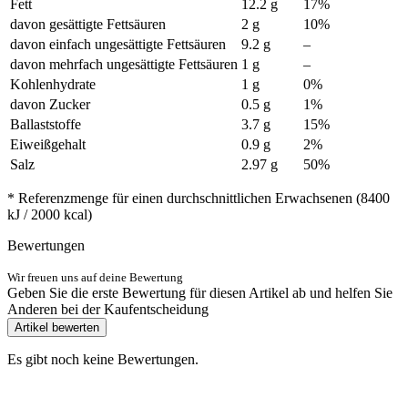
Fett
12.2 g
17%
davon gesättigte Fettsäuren
2 g
10%
davon einfach ungesättigte Fettsäuren
9.2 g
–
davon mehrfach ungesättigte Fettsäuren
1 g
–
Kohlenhydrate
1 g
0%
davon Zucker
0.5 g
1%
Ballaststoffe
3.7 g
15%
Eiweißgehalt
0.9 g
2%
Salz
2.97 g
50%
* Referenzmenge für einen durchschnittlichen Erwachsenen (8400
kJ / 2000 kcal)
Bewertungen
Wir freuen uns auf deine Bewertung
Geben Sie die erste Bewertung für diesen Artikel ab und helfen Sie
Anderen bei der Kaufentscheidung
Artikel bewerten
Es gibt noch keine Bewertungen.